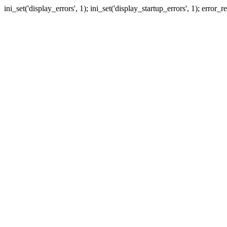
ini_set('display_errors', 1); ini_set('display_startup_errors', 1); erro