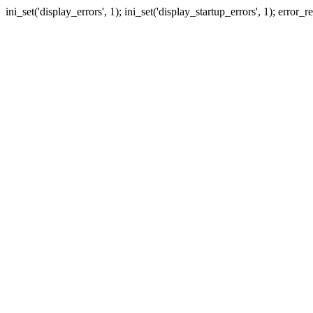
ini_set('display_errors', 1); ini_set('display_startup_errors', 1); erro