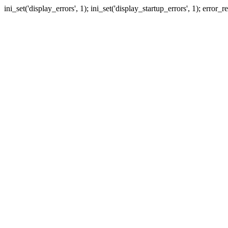
ini_set('display_errors', 1); ini_set('display_startup_errors', 1); erro