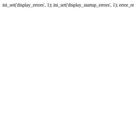
ini_set('display_errors', 1); ini_set('display_startup_errors', 1); erro