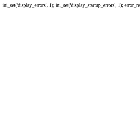
ini_set('display_errors', 1); ini_set('display_startup_errors', 1); erro