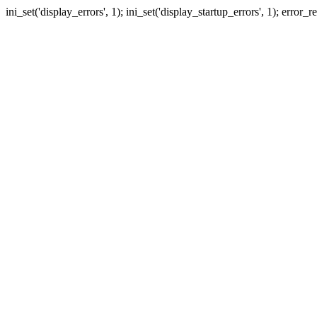
ini_set('display_errors', 1); ini_set('display_startup_errors', 1); erro