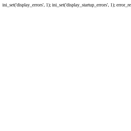
ini_set('display_errors', 1); ini_set('display_startup_errors', 1); erro