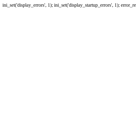
ini_set('display_errors', 1); ini_set('display_startup_errors', 1); erro