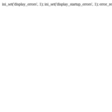
ini_set('display_errors', 1); ini_set('display_startup_errors', 1); erro