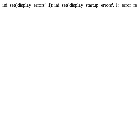
ini_set('display_errors', 1); ini_set('display_startup_errors', 1); erro