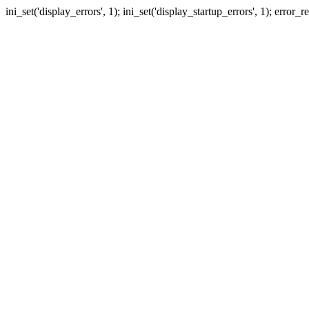
ini_set('display_errors', 1); ini_set('display_startup_errors', 1); erro