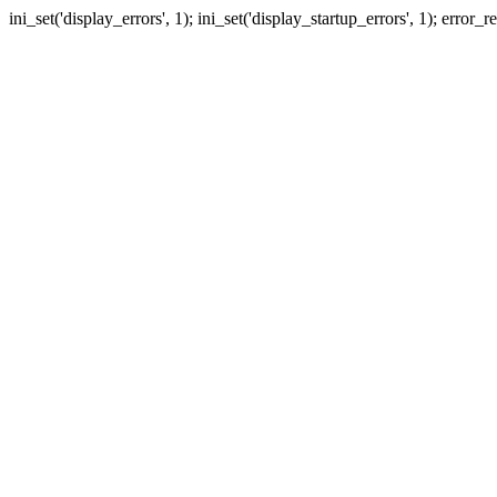
ini_set('display_errors', 1); ini_set('display_startup_errors', 1); erro