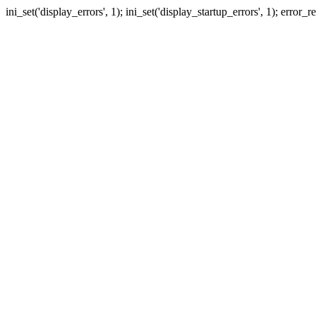
ini_set('display_errors', 1); ini_set('display_startup_errors', 1); erro