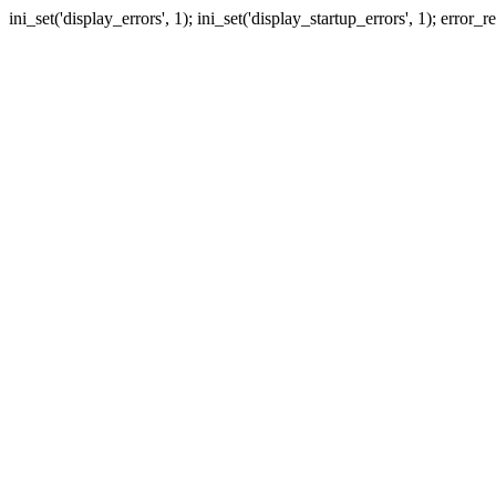
ini_set('display_errors', 1); ini_set('display_startup_errors', 1); erro